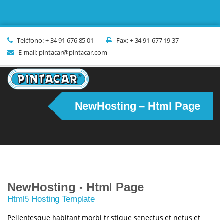
Teléfono: + 34 91 676 85 01
Fax: + 34 91-677 19 37
E-mail: pintacar@pintacar.com
NewHosting – Html Page
NewHosting - Html Page
Html5 Hosting Template
Pellentesque habitant morbi tristique senectus et netus et