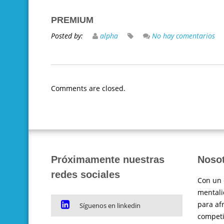
PREMIUM
Posted by:
alpha
No hay comentarios
Comments are closed.
Próximamente nuestras
Noso
redes sociales
Con un 
mentali
para af
Síguenos en linkedin
competi