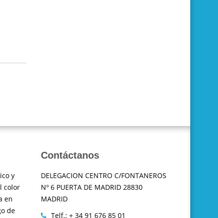
Contáctanos
ico y
DELEGACION CENTRO C/FONTANEROS
l color
Nº 6 PUERTA DE MADRID 28830
a en
MADRID
go de
Telf.: + 34 91 676 85 01