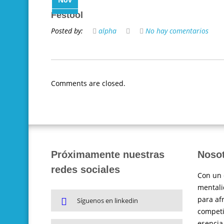
Festool
Posted by:
alpha
No hay comentarios
Comments are closed.
Próximamente nuestras
Noso
redes sociales
Con un 
mentali
para af
Síguenos en linkedin
competi
esencia