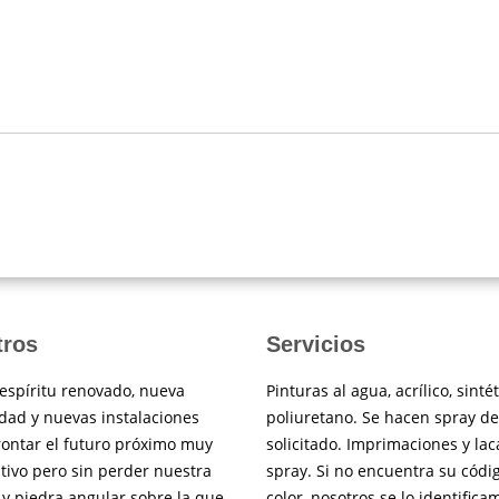
tros
Servicios
espíritu renovado, nueva
Pinturas al agua, acrílico, sintét
dad y nuevas instalaciones
poliuretano. Se hacen spray de
rontar el futuro próximo muy
solicitado. Imprimaciones y lac
tivo pero sin perder nuestra
spray. Si no encuentra su códi
 y piedra angular sobre la que
color, nosotros se lo identifica