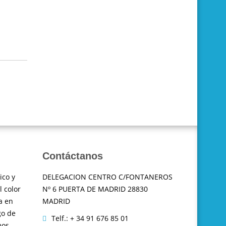
Contáctanos
ico y
DELEGACION CENTRO C/FONTANEROS
l color
Nº 6 PUERTA DE MADRID 28830
a en
MADRID
go de
Telf.: + 34 91 676 85 01
mos.