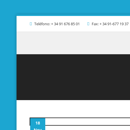
Teléfono: + 34 91 676 85 01
Fax: + 34 91-677 19 37
18
Nov